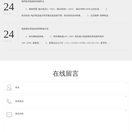
测产品，也可以测试2-1
固纬直流电源的性能特点
24
1、规格范围: 输出电压0～700V、输出电流0～500A 、输出功率0-6KW之内任选。 2、
2020-10
恒压恒流: 电压电流值从零至额定值连续可调，恒压恒流自动转换。 3、过流报警: 报警电流值
0～120%额定值轴承连续可调，电源输出电流超过电流报警值时将声光报警。 4、过压保护:
电压
电源测试系统的使用事项介绍
24
1、给待测电源供电。 2、把待测电源24P（20P）插头插入电源测试系统相对应的
2020-10
24P（20P）插座里。 3、查看右边七个灯（+3.3 ,-12V,PG,+5VSB,+12V,-5V,+5V）是否亮，全
亮为好 注:有些电 源-5不亮是正常现象因为P4以上是没有-5V。 4、把待测
在线留言