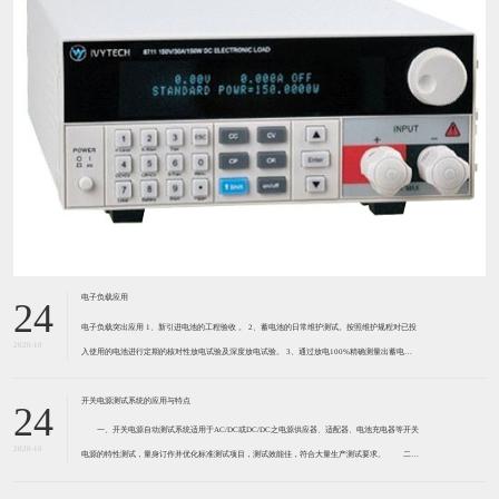
电子负载应用
24
电子负载突出应用 1、新引进电池的工程验收 。 2、蓄电池的日常维护测试。按照维护规程对已投
2020-10
入使用的电池进行定期的核对性放电试验及深度放电试验。 3、通过放电100%精确测量出蓄电池
组的容量。 4、取代传统人工不准确的、不安全的测试方法，保证电池、通信机房、工作人员的安
全。
开关电源测试系统的应用与特点
24
一、开关电源自动测试系统适用于AC/DC或DC/DC之电源供应器、适配器、电池充电器等开关
2020-10
电源的特性测试，量身订作并优化标准测试项目，测试效能佳，符合大量生产测试要求。 二、
开关电源自动测试系统是在生产线测试开关电源最可靠的自动测试系统，可以一次性测试4-16颗待