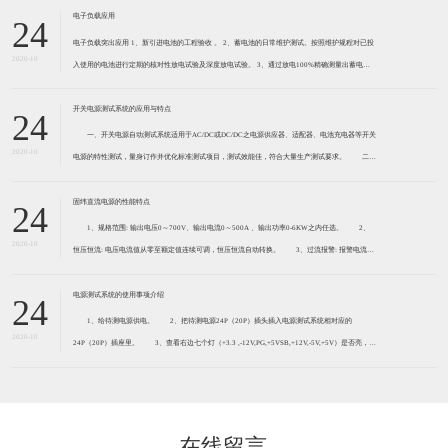
电子负载应用
24
电子负载突出应用 1、新引进电池的工程验收 。 2、蓄电池的日常维护测试。按照维护规程对已投
2020-10
入使用的电池进行定期的核对性放电试验及深度放电试验。 3、通过放电100%精确测量出蓄电池
组的容量。 4、取代传统人工不准确的、不安全的测试方法，保证电池、通信机房、工作人员的安
全。
开关电源测试系统的应用与特点
24
一、开关电源自动测试系统适用于AC/DC或DC/DC之电源供应器、适配器、电池充电器等开关
2020-10
电源的特性测试，量身订作并优化标准测试项目，测试效能佳，符合大量生产测试要求。 二、
开关电源自动测试系统是在生产线测试开关电源最可靠的自动测试系统，可以一次性测试4-16颗待
测产品，也可以测试2-1
固纬直流电源的性能特点
24
1、规格范围: 输出电压0～700V、输出电流0～500A 、输出功率0-6KW之内任选。 2、
2020-10
恒压恒流: 电压电流值从零至额定值连续可调，恒压恒流自动转换。 3、过流报警: 报警电流值
0～120%额定值轴承连续可调，电源输出电流超过电流报警值时将声光报警。 4、过压保护:
电压
电源测试系统的使用事项介绍
24
1、给待测电源供电。 2、把待测电源24P（20P）插头插入电源测试系统相对应的
2020-10
24P（20P）插座里。 3、查看右边七个灯（+3.3 ,-12V,PG,+5VSB,+12V,-5V,+5V）是否亮，全
亮为好 注:有些电 源-5不亮是正常现象因为P4以上是没有-5V。 4、把待测
在线留言