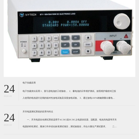
电子负载应用
24
电子负载突出应用 1、新引进电池的工程验收 。 2、蓄电池的日常维护测试。按照维护规程对已投
2020-10
入使用的电池进行定期的核对性放电试验及深度放电试验。 3、通过放电100%精确测量出蓄电池
组的容量。 4、取代传统人工不准确的、不安全的测试方法，保证电池、通信机房、工作人员的安
全。
开关电源测试系统的应用与特点
24
一、开关电源自动测试系统适用于AC/DC或DC/DC之电源供应器、适配器、电池充电器等开关
2020-10
电源的特性测试，量身订作并优化标准测试项目，测试效能佳，符合大量生产测试要求。 二、
开关电源自动测试系统是在生产线测试开关电源最可靠的自动测试系统，可以一次性测试4-16颗待