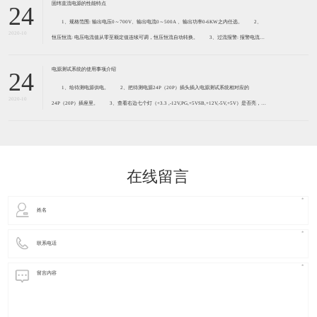
测产品，也可以测试2-1
固纬直流电源的性能特点
24
1、规格范围: 输出电压0～700V、输出电流0～500A 、输出功率0-6KW之内任选。 2、
2020-10
恒压恒流: 电压电流值从零至额定值连续可调，恒压恒流自动转换。 3、过流报警: 报警电流值
0～120%额定值轴承连续可调，电源输出电流超过电流报警值时将声光报警。 4、过压保护:
电压
电源测试系统的使用事项介绍
24
1、给待测电源供电。 2、把待测电源24P（20P）插头插入电源测试系统相对应的
2020-10
24P（20P）插座里。 3、查看右边七个灯（+3.3 ,-12V,PG,+5VSB,+12V,-5V,+5V）是否亮，全
亮为好 注:有些电 源-5不亮是正常现象因为P4以上是没有-5V。 4、把待测
在线留言